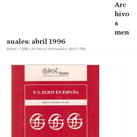
Skip
Arc
Open
Close
to
hivo
mobile
mobile
content
s
menu
menu
men
suales: abril 1996
Inicio
»
1996
»
Archivos mensuales: abril 1996