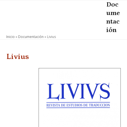
Skip
Doc
Open
Close
to
ume
mobile
mobile
content
ntac
menu
menu
ión
Inicio
»
Documentación
»
Livius
Livius