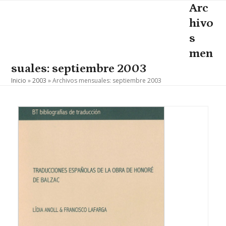
Skip
Arc
Open
Close
to
hivo
mobile
mobile
content
s
menu
menu
men
suales: septiembre 2003
Inicio
»
2003
»
Archivos mensuales: septiembre 2003