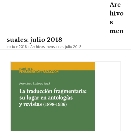
Skip
Arc
Open
Close
to
hivo
mobile
mobile
content
s
menu
menu
men
suales: julio 2018
Inicio
»
2018
»
Archivos mensuales: julio 2018