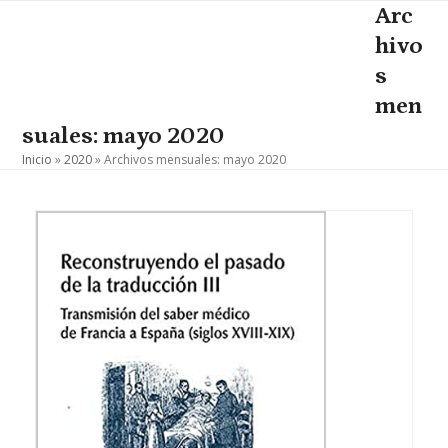
Skip
Arc
Open
Close
to
hivo
mobile
mobile
content
s
menu
menu
men
suales: mayo 2020
Inicio
»
2020
»
Archivos mensuales: mayo 2020