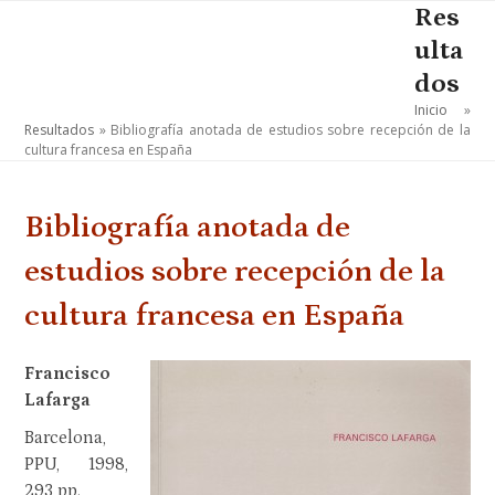
Skip
Res
Open
Close
to
ulta
mobile
mobile
content
dos
menu
menu
Inicio
»
Resultados
»
Bibliografía anotada de estudios sobre recepción de la
cultura francesa en España
Bibliografía anotada de
estudios sobre recepción de la
cultura francesa en España
Francisco
Lafarga
Barcelona,
PPU, 1998,
293 pp.