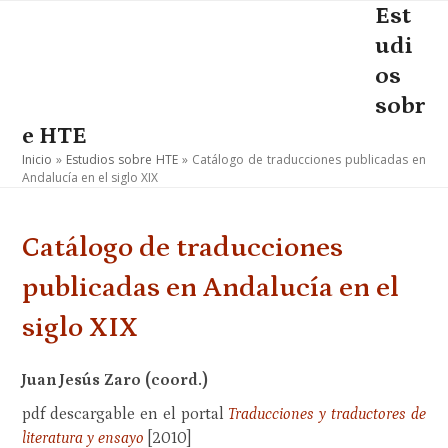
Skip
Est
Open
Close
to
udi
mobile
mobile
content
os
menu
menu
sobr
e HTE
Inicio
»
Estudios sobre HTE
»
Catálogo de traducciones publicadas en
Andalucía en el siglo XIX
Catálogo de traducciones
publicadas en Andalucía en el
siglo XIX
Juan Jesús Zaro (coord.)
pdf descargable en el portal
Traducciones y traductores de
literatura y ensayo
[2010]