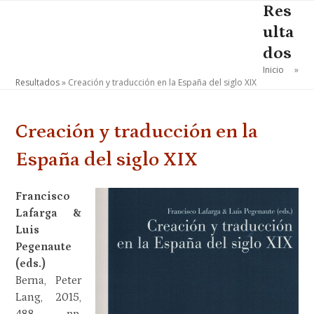
Skip
Res
Open
Close
to
ulta
mobile
mobile
content
dos
menu
menu
Inicio
»
Resultados
»
Creación y traducción en la España del siglo XIX
Creación y traducción en la
España del siglo XIX
Francisco
Lafarga &
Luis
Pegenaute
(eds.)
Berna, Peter
Lang, 2015,