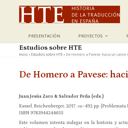
Skip
to
content
PRESENTACIÓN
PROYECTOS
Estudios sobre HTE
Inicio
»
Estudios sobre HTE
»
De Homero a Pavese: hacia un canon i
De Homero a Pavese: haci
Juan Jesús Zaro & Salvador Peña (eds.)
Kassel, Reichenberger, 2017,
viii
–492 pp. (Problemata L
ISBN 9783944244655
Este volumen intenta indagar en la historia y actu