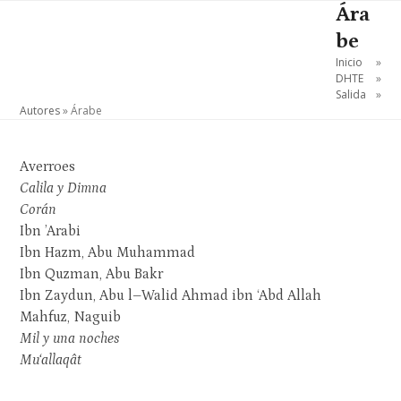
Skip
Ára
Open
Close
to
be
mobile
mobile
content
Inicio
»
menu
menu
DHTE
»
Salida
»
Autores
»
Árabe
Averroes
Calila y Dimna
Corán
Ibn ’Arabi
Ibn Hazm, Abu Muhammad
Ibn Quzman, Abu Bakr
Ibn Zaydun, Abu l–Walid Ahmad ibn ‘Abd Allah
Mahfuz, Naguib
Mil y una noches
Mu‘allaqât