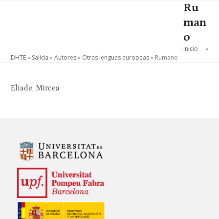
Skip
Ru
Open
Close
to
man
mobile
mobile
content
o
menu
menu
Inicio
»
DHTE
»
Salida
»
Autores
»
Otras lenguas europeas
»
Rumano
Eliade, Mircea