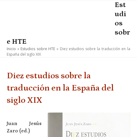
Skip
Est
Open
Close
to
udi
mobile
mobile
content
os
menu
menu
sobr
e HTE
Inicio
»
Estudios sobre HTE
»
Diez estudios sobre la traducción en la
España del siglo XIX
Diez estudios sobre la
traducción en la España del
siglo XIX
Juan Jesús
Zaro (ed.)