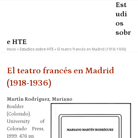
Skip
Est
Open
Close
to
udi
mobile
mobile
content
os
menu
menu
sobr
e HTE
Inicio
»
Estudios sobre HTE
»
El teatro francés en Madrid (1918-1936)
El teatro francés en Madrid
(1918-1936)
Martín Rodríguez, Mariano
Boulder
(Colorado),
University of
Colorado Press,
1999, 476 pp.