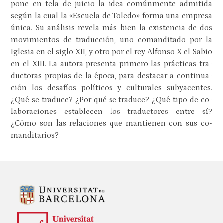
pone en tela de jui­cio la idea co­mún­men­te ad­mi­ti­da
según la cual la «Es­cue­la de To­le­do» forma una em­pre­sa
única. Su aná­li­sis re­ve­la más bien la exis­ten­cia de dos
mo­vi­mien­tos de tra­duc­ción, uno co­man­di­ta­do por la
Igle­sia en el siglo XII, y otro por el rey Al­fon­so X el Sabio
en el XIII. La au­to­ra pre­sen­ta pri­me­ro las prác­ti­cas tra­
duc­toras pro­pias de la época, para des­ta­car a con­ti­nua­
ción los desa­fíos po­lí­ti­cos y cul­tu­ra­les sub­ya­cen­tes.
¿Qué se tra­du­ce? ¿Por qué se tra­du­ce? ¿Qué tipo de co­
la­bo­ra­cio­nes es­ta­ble­cen los tra­duc­to­res entre sí?
¿Cómo son las re­la­cio­nes que man­tie­nen con sus co­
man­di­ta­rios?