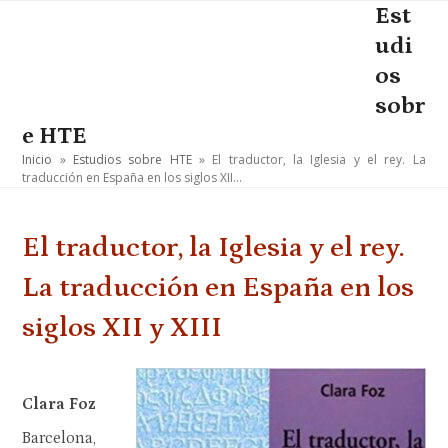
Skip
Est
Open
Close
to
udi
mobile
mobile
content
os
menu
menu
sobr
e HTE
Inicio
»
Estudios sobre HTE
»
El traductor, la Iglesia y el rey. La
traducción en España en los siglos XII…
El traductor, la Iglesia y el rey.
La traducción en España en los
siglos XII y XIII
Clara Foz
Barcelona,