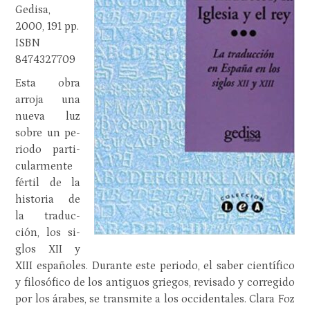
Gedisa,
2000, 191 pp.
ISBN
8474327709
Esta obra
arro­ja una
nueva luz
sobre un pe­
rio­do par­ti­
cu­lar­men­te
fér­til de la
his­to­ria de
la tra­duc­
ción, los si­
glos XII y
XIII es­pa­ño­les. Du­ran­te este pe­rio­do, el saber cien­tí­fi­co
y fi­lo­só­fi­co de los an­ti­guos grie­gos, re­vi­sa­do y co­rre­gi­do
por los ára­bes, se trans­mi­te a los oc­ci­den­ta­les. Clara Foz