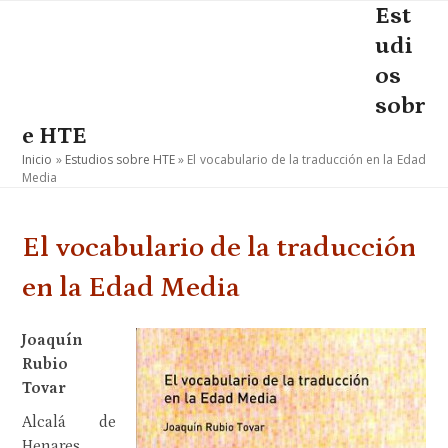
Skip
Est
Open
Close
to
udi
mobile
mobile
content
os
menu
menu
sobr
e HTE
Inicio
»
Estudios sobre HTE
»
El vocabulario de la traducción en la Edad
Media
El vocabulario de la traducción
en la Edad Media
Joaquín
Rubio
Tovar
Alcalá de
Henares,