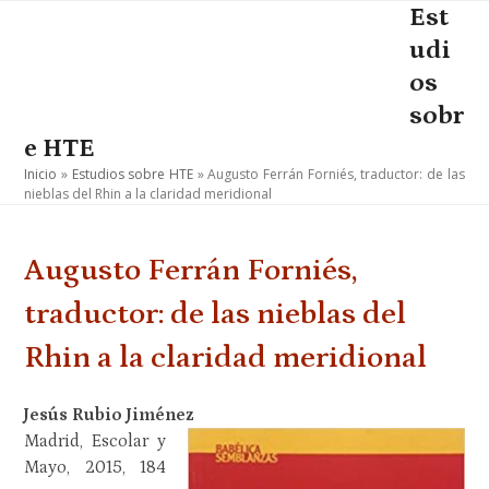
Skip
Est
Open
Close
to
udi
mobile
mobile
content
os
menu
menu
sobr
e HTE
Inicio
»
Estudios sobre HTE
»
Augusto Ferrán Forniés, traductor: de las
nieblas del Rhin a la claridad meridional
Augusto Ferrán Forniés,
traductor: de las nieblas del
Rhin a la claridad meridional
Jesús Rubio Jiménez
Madrid, Escolar y
Mayo, 2015, 184