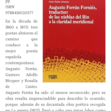
pp.
ISBN
9788416020577
En la década de
1860 a 1870, tres
poetas abrieron el
camino que
conduce a la
mejor poesía
española
contemporánea:
Augusto Ferrán,
Gustavo Adolfo
Bécquer y Rosalía
de Castro.
Augusto Ferrán ha sido el menos reconocido, pero su
obra resulta imprescindible para describir lo ocurrido,
porque, además de su decantada obra poética recogida
en La pereza (1871), llevó a cabo una tenaz labor como