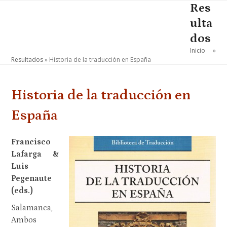
Skip
Res
Open
Close
to
ulta
mobile
mobile
content
dos
menu
menu
Inicio
»
Resultados
»
Historia de la traducción en España
Historia de la traducción en
España
Francisco
Lafarga &
Luis
Pegenaute
(eds.)
Salamanca,
Ambos