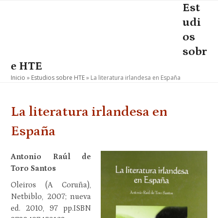
Skip
Est
Open
Close
to
udi
mobile
mobile
content
os
menu
menu
sobr
e HTE
Inicio
»
Estudios sobre HTE
»
La literatura irlandesa en España
La literatura irlandesa en
España
Antonio Raúl de
Toro Santos
Oleiros (A Coruña),
Netbiblo, 2007; nueva
ed. 2010, 97 pp.ISBN