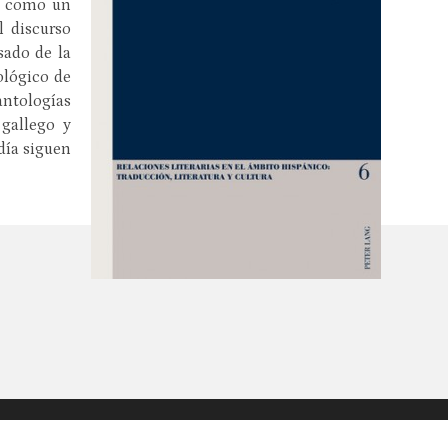
da como un
l discurso
sado de la
ológico de
antologías
 gallego y
día siguen