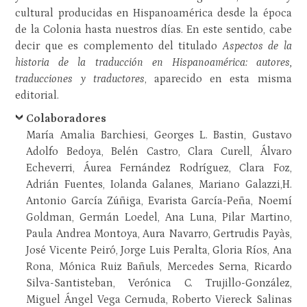
cultural producidas en Hispanoamérica desde la época
de la Colonia hasta nuestros días. En este sentido, cabe
decir que es complemento del titulado
Aspectos de la
historia de la traducción en Hispanoamérica: autores,
traducciones y traductores
, aparecido en esta misma
editorial.
Colaboradores
María Amalia Barchiesi, Georges L. Bastin, Gustavo
Adolfo Bedoya, Belén Castro, Clara Curell, Álvaro
Echeverri, Áurea Fernández Rodríguez, Clara Foz,
Adrián Fuentes, Iolanda Galanes, Mariano Galazzi,H.
Antonio García Zúñiga, Evarista García-Peña, Noemí
Goldman, Germán Loedel, Ana Luna, Pilar Martino,
Paula Andrea Montoya, Aura Navarro, Gertrudis Payàs,
José Vicente Peiró, Jorge Luis Peralta, Gloria Ríos, Ana
Rona, Mónica Ruiz Bañuls, Mercedes Serna, Ricardo
Silva-Santisteban, Verónica C. Trujillo-González,
Miguel Ángel Vega Cernuda, Roberto Viereck Salinas