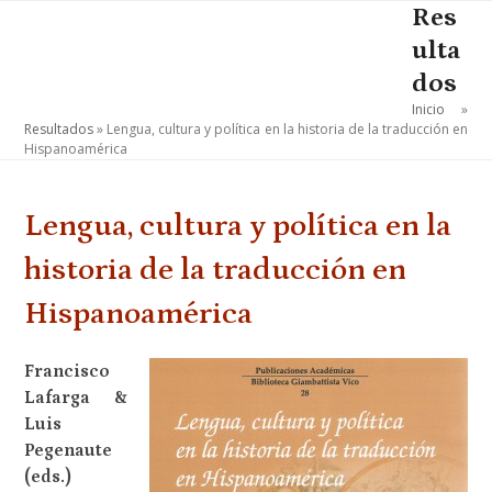
Skip
Res
Open
Close
to
ulta
mobile
mobile
content
dos
menu
menu
Inicio
»
Resultados
»
Lengua, cultura y política en la historia de la traducción en
Hispanoamérica
Lengua, cultura y política en la
historia de la traducción en
Hispanoamérica
Francisco
Lafarga &
Luis
Pegenaute
(eds.)