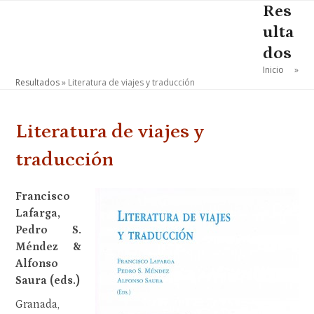
Skip
Res
Open
Close
to
ulta
mobile
mobile
content
dos
menu
menu
Inicio
»
Resultados
»
Literatura de viajes y traducción
Literatura de viajes y
traducción
Francisco
Lafarga,
Pedro S.
Méndez &
Alfonso
Saura (eds.)
Granada,