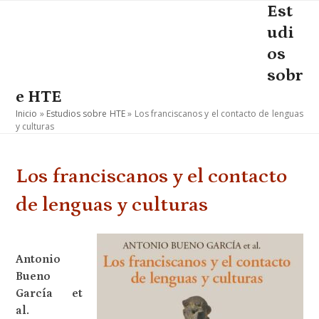
Skip
Est
Open
Close
to
udi
mobile
mobile
content
os
menu
menu
sobr
e HTE
Inicio
»
Estudios sobre HTE
»
Los franciscanos y el contacto de lenguas
y culturas
Los franciscanos y el contacto
de lenguas y culturas
Antonio
Bueno
García et
al.