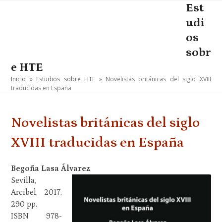
Skip
Est
Open
Close
to
udi
mobile
mobile
content
os
menu
menu
sobr
e HTE
Inicio
»
Estudios sobre HTE
»
Novelistas británicas del siglo XVIII
traducidas en España
Novelistas británicas del siglo
XVIII traducidas en España
Begoña Lasa Álvarez
Sevilla,
Arcibel, 2017.
290 pp.
ISBN 978-