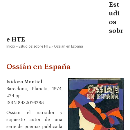
Skip
Est
Open
Close
to
udi
mobile
mobile
content
os
menu
menu
sobr
e HTE
Inicio
»
Estudios sobre HTE
»
Ossián en España
Ossián en España
Isidoro Montiel
Barcelona, Planeta, 1974,
224 pp.
ISBN 8432076295
Ossian, el narrador y
supuesto autor de una
serie de poemas publicada