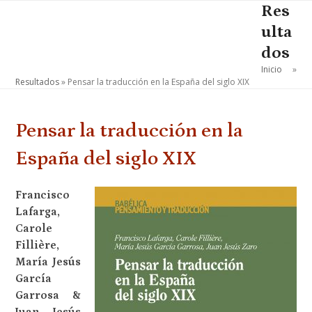
Skip
Res
Open
Close
to
ulta
mobile
mobile
content
dos
menu
menu
Inicio
»
Resultados
»
Pensar la traducción en la España del siglo XIX
Pensar la traducción en la
España del siglo XIX
Francisco
Lafarga,
Carole
Fillière,
María Jesús
García
Garrosa &