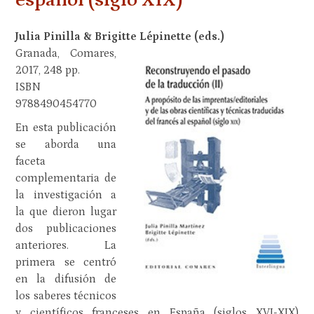
español (siglo XIX)
Julia Pinilla & Brigitte Lépinette (eds.)
Granada, Comares,
2017, 248 pp.
ISBN
9788490454770
En esta publicación
se aborda una
faceta
complementaria de
la investigación a
la que dieron lugar
dos publicaciones
anteriores. La
primera se centró
en la difusión de
los saberes técnicos
y científicos franceses en España (siglos XVI-XIX)