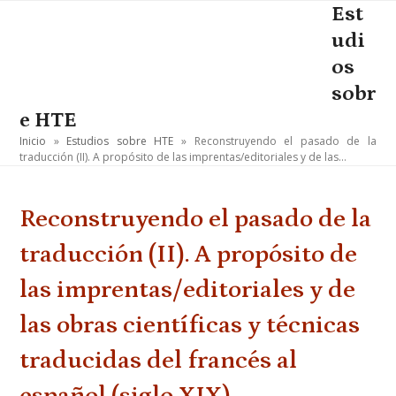
Skip
Est
Open
Close
to
udi
mobile
mobile
content
os
menu
menu
sobr
e HTE
Inicio
»
Estudios sobre HTE
»
Reconstruyendo el pasado de la
traducción (II). A propósito de las imprentas/editoriales y de las…
Reconstruyendo el pasado de la
traducción (II). A propósito de
las imprentas/editoriales y de
las obras científicas y técnicas
traducidas del francés al