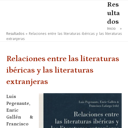
Skip
Res
Open
Close
to
ulta
mobile
mobile
content
dos
menu
menu
Inicio
»
Resultados
»
Relaciones entre las literaturas ibéricas y las literaturas
extranjeras
Relaciones entre las literaturas
ibéricas y las literaturas
extranjeras
Luis
Pegenaute,
Enric
Gallén &
Francisco