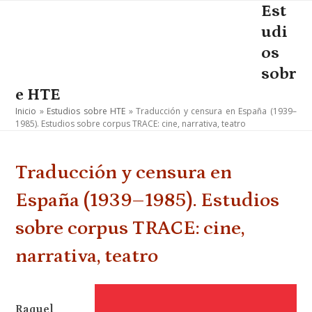
Skip
Est
Open
Close
to
udi
mobile
mobile
content
os
menu
menu
sobr
e HTE
Inicio
»
Estudios sobre HTE
»
Traducción y censura en España (1939–
1985). Estudios sobre corpus TRACE: cine, narrativa, teatro
Traducción y censura en
España (1939–1985). Estudios
sobre corpus TRACE: cine,
narrativa, teatro
Raquel