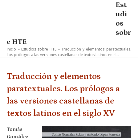
Skip
Est
Open
Close
to
udi
mobile
mobile
content
os
menu
menu
sobr
e HTE
Inicio
»
Estudios sobre HTE
»
Traducción y elementos paratextuales.
Los prólogos a las versiones castellanas de textos latinos en el…
Traducción y elementos
paratextuales. Los prólogos a
las versiones castellanas de
textos latinos en el siglo XV
Tomás
González