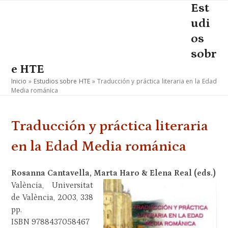
Skip
Est
Open
Close
to
udi
mobile
mobile
content
os
menu
menu
sobr
e HTE
Inicio
»
Estudios sobre HTE
»
Traducción y práctica literaria en la Edad
Media románica
Traducción y práctica literaria
en la Edad Media románica
Rosanna Cantavella, Marta Haro & Elena Real (eds.)
València, Universitat
de València, 2003, 338
pp.
ISBN 9788437058467