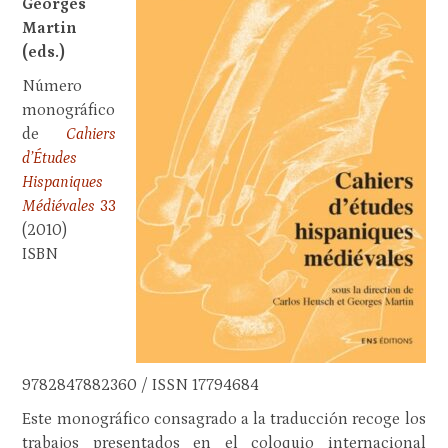
Georges
Martin
(eds.)
Número
monográfico
de
Cahiers
d’Études
Hispaniques
Médiévales
33
(2010)
ISBN
9782847882360 / ISSN 17794684
Este monográfico consagrado a la traducción recoge los
trabajos presentados en el coloquio internacional