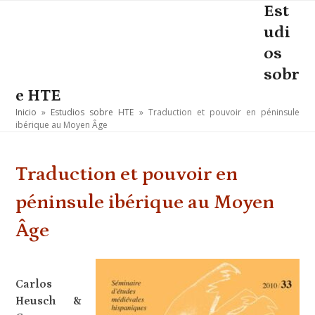
Skip
Est
Open
Close
to
udi
mobile
mobile
content
os
menu
menu
sobr
e HTE
Inicio
»
Estudios sobre HTE
»
Traduction et pouvoir en péninsule
ibérique au Moyen Âge
Traduction et pouvoir en
péninsule ibérique au Moyen
Âge
Carlos
Heusch &