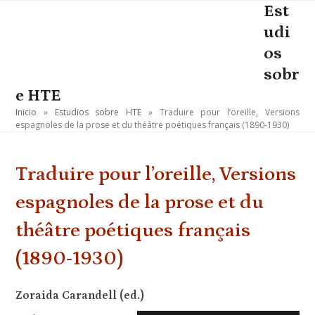
Skip
Est
Open
Close
to
udi
mobile
mobile
content
os
menu
menu
sobr
e HTE
Inicio
»
Estudios sobre HTE
»
Traduire pour l’oreille, Versions
espagnoles de la prose et du théâtre poétiques français (1890-1930)
Traduire pour l’oreille, Versions
espagnoles de la prose et du
théâtre poétiques français
(1890-1930)
Zoraida Carandell (ed.)