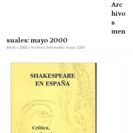
Skip
Arc
Open
Close
to
hivo
mobile
mobile
content
s
menu
menu
men
suales: mayo 2000
Inicio
»
2000
»
Archivos mensuales: mayo 2000