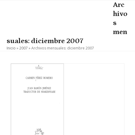
Skip
Arc
Open
Close
to
hivo
mobile
mobile
content
s
menu
menu
men
suales: diciembre 2007
Inicio
»
2007
»
Archivos mensuales: diciembre 2007