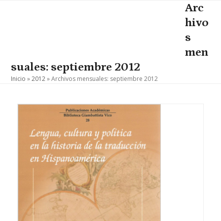
Skip
Arc
Open
Close
to
hivo
mobile
mobile
content
s
menu
menu
men
suales: septiembre 2012
Inicio
»
2012
»
Archivos mensuales: septiembre 2012