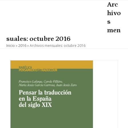
Skip
Arc
Open
Close
to
hivo
mobile
mobile
content
s
menu
menu
men
suales: octubre 2016
Inicio
»
2016
»
Archivos mensuales: octubre 2016