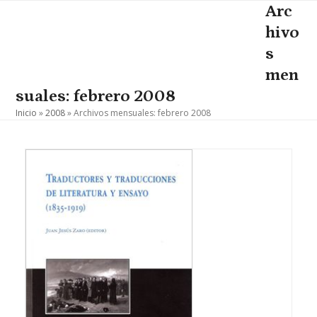
Skip
Arc
Open
Close
to
hivo
mobile
mobile
content
s
menu
menu
men
suales: febrero 2008
Inicio
»
2008
»
Archivos mensuales: febrero 2008